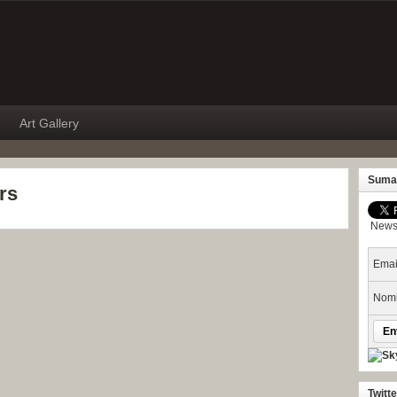
Art Gallery
Suma
rs
Newsl
Emai
Nomb
Twitt