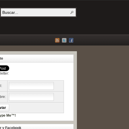
te
etter:
l:
re:
er y Facebook