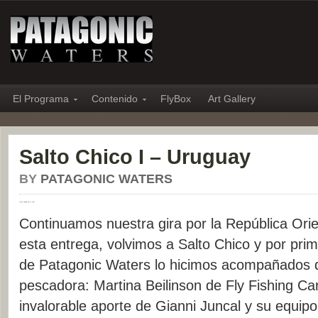
El Programa
Contenido
FlyBox
Art Gallery
Salto Chico I – Uruguay
BY
PATAGONIC WATERS
movie Finding Dory trailer
Continuamos nuestra gira por la República Orie
esta entrega, volvimos a Salto Chico y por prim
de Patagonic Waters lo hicimos acompañados 
pescadora: Martina Beilinson de Fly Fishing Car
invalorable aporte de Gianni Juncal y su equip