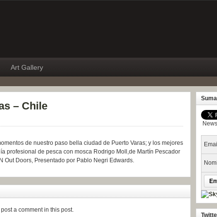
Art Gallery
Suma
as – Chile
Newsl
omentos de nuestro paso bella ciudad de Puerto Varas; y los mejores
Emai
uía profesional de pesca con mosca Rodrigo Moll,de Martín Pescador
PN Out Doors, Presentado por Pablo Negri Edwards.
Nomb
post a comment in this post.
Twitt