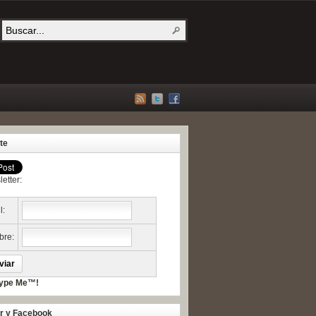
te
etter:
l:
re:
er y Facebook