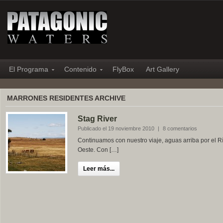
El Programa
Contenido
FlyBox
Art Gallery
MARRONES RESIDENTES ARCHIVE
Stag River
Publicado el 19 noviembre 2010
|
8 comentarios
Continuamos con nuestro viaje, aguas arriba por el R
Oeste. Con […]
Leer más...