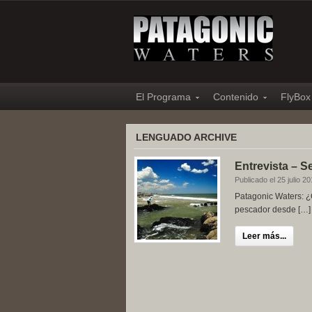
El Programa
Contenido
FlyBox
LENGUADO ARCHIVE
Entrevista – S
Publicado el 25 julio 2
Patagonic Waters: ¿
pescador desde […]
Leer más...