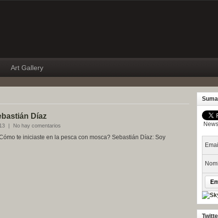
Art Gallery
Suma
ebastián Díaz
Newsl
013
|
No hay comentarios
Cómo te iniciaste en la pesca con mosca? Sebastián Díaz: Soy
Emai
Nomb
Twitt