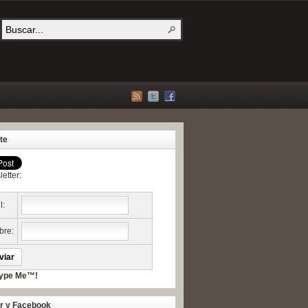
te
etter:
l:
re:
er y Facebook