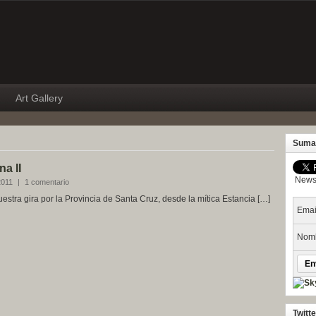
Art Gallery
Suma
na II
Newsl
2011
|
1 comentario
uestra gira por la Provincia de Santa Cruz, desde la mítica Estancia […]
Emai
Nomb
Twitt