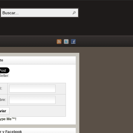
te
etter:
l:
re:
er y Facebook