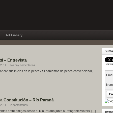
Art Gallery
Suma
i – Entrevista
Newsl
 2011
|
No hay comentarios
ncan tus inicios en la pesca? Si hablamos de pesca convencional,
Emai
Nomb
lla Constitución – Río Paraná
 2011
|
2 comentarios
os entre amigos desde el Río Paraná junto a Patagonic Waters. […]
Twitt