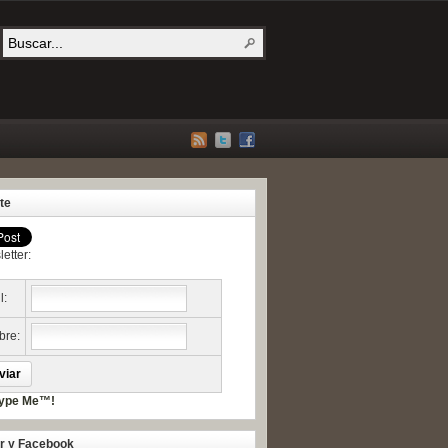
te
etter:
l:
re:
er y Facebook