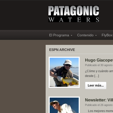
El Programa
Contenido
FlyBox
ESPN ARCHIVE
Hugo Giacopett
Publicado el 30 agosto
¿Cómo y cuándo arra
desde […]
Leer más...
Newsletter: Vi
Publicado el 26 agosto
Los mejores moment